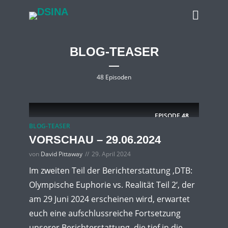
BLOG-TEASER
48 Episoden
EPISODE
48
BLOG-TEASER
VORSCHAU – 29.06.2024
von
David Pittaway
29. April 2024
Im zweiten Teil der Berichterstattung ‚DTB:
Olympische Euphorie vs. Realität Teil 2‘, der
am 29 Juni 2024 erscheinen wird, erwartet
euch eine aufschlussreiche Fortsetzung
unserer Berichterstattung, die tief in die