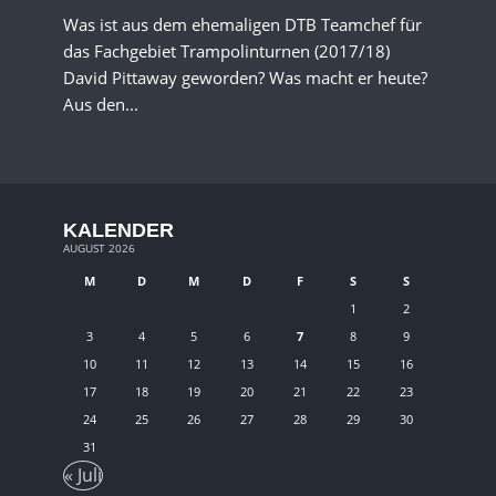
Was ist aus dem ehemaligen DTB Teamchef für
das Fachgebiet Trampolinturnen (2017/18)
David Pittaway geworden? Was macht er heute?
Aus den...
KALENDER
AUGUST 2026
M
D
M
D
F
S
S
1
2
3
4
5
6
7
8
9
10
11
12
13
14
15
16
17
18
19
20
21
22
23
24
25
26
27
28
29
30
31
« Juli