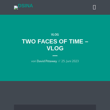
VLOG
TWO FACES OF TIME –
VLOG
von
David Pittaway
25. Juni 2023