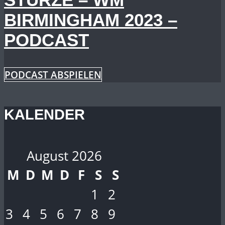
BIRMINGHAM 2023 –
PODCAST
PODCAST ABSPIELEN
KALENDER
August 2026
M
D
M
D
F
S
S
1
2
3
4
5
6
7
8
9