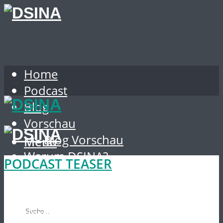
Home
Podcast
Blog
Vorschau
Blog Vorschau
Menu
Warum DSINA?
PODCAST TEASER
Home
Über den Autor
Podcast
VORSCHAU 20.03.2021
Blog
SUCHE
Vorschau