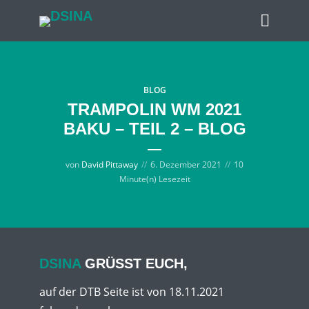
BLOG
TRAMPOLIN WM 2021
BAKU – TEIL 2 – BLOG
von
David Pittaway
6. Dezember 2021
10
Minute(n) Lesezeit
DSINA
GRÜSST EUCH,
auf der DTB Seite ist von 18.11.2021