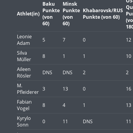
OS
Baku
Minsk
Qu
Punkte
Punkte
Khabarovsk/RUS
Athlet(in)
Pu
(von
(von
Punkte (von 60)
(v
60)
60)
180
Leonie
5
7
0
12
Adam
Silva
8
1
1
10
Müller
Aileen
DNS
DNS
2
2
Rösler
M.
3
13
0
16
Pfleiderer
Fabian
8
4
1
13
Vogel
Kyrylo
0
11
DNS
11
Sonn