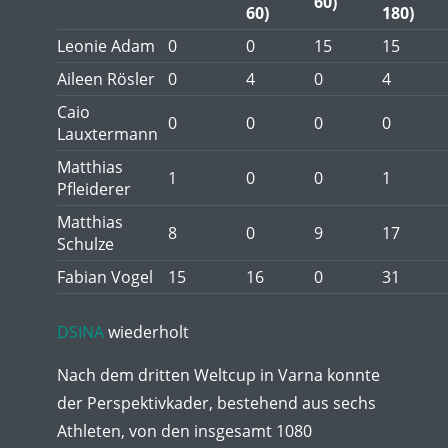
60)
60)
180)
Leonie Adam
0
0
15
15
Aileen Rösler
0
4
0
4
Caio
0
0
0
0
Lauxtermann
Matthias
1
0
0
1
Pfleiderer
Matthias
8
0
9
17
Schulze
Fabian Vogel
15
16
0
31
DSINA
wiederholt
Nach dem dritten Weltcup in Varna konnte
der Perspektivkader, bestehend aus sechs
Athleten, von den insgesamt 1080