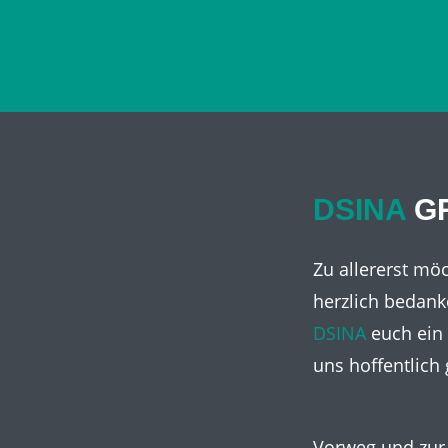
DSINA
GR
Zu allererst mö
herzlich bedank
DSINA
euch ein 
uns hoffentlich
Vorweg und zur 