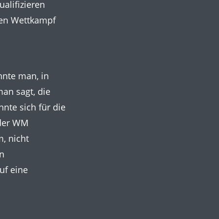
alifizieren
esen Wettkampf
nnte man, in
man sagt, die
nte sich für die
 der WM
, nicht
en
uf eine