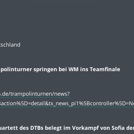
tschland
polinturner springen bei WM ins Teamfinale
b.de/trampolinturnen/news?
Baction%5D=detail&tx_news_pi1%5Bcontroller%5D
rtett des DTBs belegt im Vorkampf von Sofia den