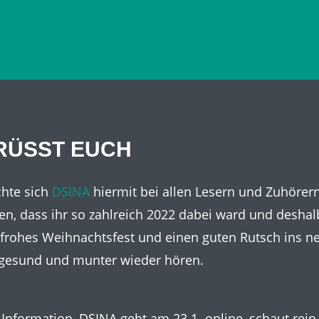
ÜSST EUCH
chte sich
DSINA
hiermit bei allen Lesern und Zuhörer
en, dass ihr so zahlreich 2022 dabei ward und desha
frohes Weihnachtsfest und einen guten Rutsch ins ne
 gesund und munter wieder hören.
Information, DSINA geht am 23.1. online, schaut rein,