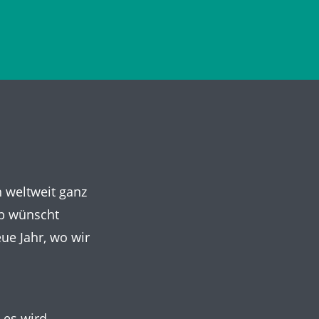
n weltweit ganz
lb wünscht
ue Jahr, wo wir
 es wird