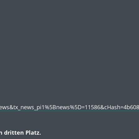
=News&tx_news_pi1%5Bnews%5D=11586&cHash=4b608
 dritten Platz.