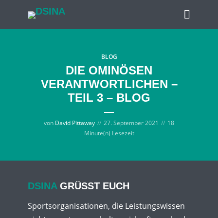
BLOG
DIE OMINÖSEN
VERANTWORTLICHEN –
TEIL 3 – BLOG
von
David Pittaway
27. September 2021
18
Minute(n) Lesezeit
DSINA
GRÜSST EUCH
Sportsorganisationen, die Leistungswissen